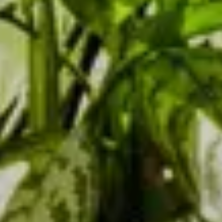
Arrivo
Partenza
Camere
AGO
AGO
9
10
2026
2026
Adulti
Bambini