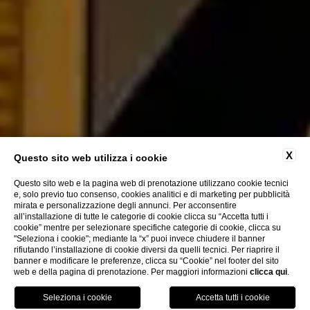
X
Questo sito web utilizza i cookie
Questo sito web e la pagina web di prenotazione utilizzano cookie tecnici
e, solo previo tuo consenso, cookies analitici e di marketing per pubblicità
mirata e personalizzazione degli annunci. Per acconsentire
all’installazione di tutte le categorie di cookie clicca su “Accetta tutti i
CHIUDI
cookie” mentre per selezionare specifiche categorie di cookie, clicca su
"Seleziona i cookie"; mediante la “x” puoi invece chiudere il banner
rifiutando l’installazione di cookie diversi da quelli tecnici. Per riaprire il
banner e modificare le preferenze, clicca su “Cookie” nel footer del sito
web e della pagina di prenotazione. Per maggiori informazioni
clicca qui
.
PRENOTA