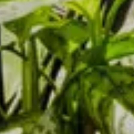
PRENOTA IL TUO SOGGIORNO
Arrivo
Partenza
Camere
AGO
AGO
7
8
2026
2026
Adulti
Bambini