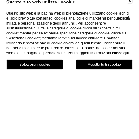
X
Questo sito web utilizza i cookie
Questo sito web e la pagina web di prenotazione utilizzano cookie tecnici
e, solo previo tuo consenso, cookies analitici e di marketing per pubblicità
mirata e personalizzazione degli annunci. Per acconsentire
all’installazione di tutte le categorie di cookie clicca su “Accetta tutti i
CHIUDI
cookie” mentre per selezionare specifiche categorie di cookie, clicca su
"Seleziona i cookie"; mediante la “x” puoi invece chiudere il banner
rifiutando l’installazione di cookie diversi da quelli tecnici. Per riaprire il
banner e modificare le preferenze, clicca su “Cookie” nel footer del sito
web e della pagina di prenotazione. Per maggiori informazioni
clicca qui
.
PRENOTA
CHIAMA
LOCATION
home
camere & suite
exclusive floor
EXCLUSIVE FLOOR_
P
R
E
N
O
T
A
U
N
I
N
T
E
R
O
P
I
A
N
O
P
E
R
I
L
T
U
O
S
O
G
G
I
O
R
N
O